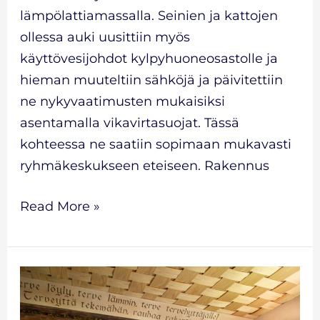
lämpölattiamassalla. Seinien ja kattojen
ollessa auki uusittiin myös
käyttövesijohdot kylpyhuoneosastolle ja
hieman muuteltiin sähköjä ja päivitettiin
ne nykyvaatimusten mukaisiksi
asentamalla vikavirtasuojat. Tässä
kohteessa ne saatiin sopimaan mukavasti
ryhmäkeskukseen eteiseen. Rakennus
Read More »
saunaremontti
Erikoissauna
Pori