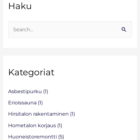
Haku
r
k
i
S
s
e
t
a
o
r
Kategoriat
c
h
f
Asbestipurku
(1)
o
Erioissauna
(1)
r
Hirsitalon rakentaminen
(1)
:
Hometalon korjaus
(1)
Huoneistoremontti
(5)