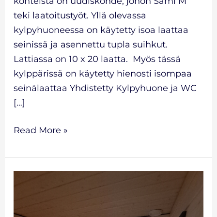
kohteista on uudiskohde, johon Sami M
teki laatoitustyöt. Yllä olevassa
kylpyhuoneessa on käytetty isoa laattaa
seinissä ja asennettu tupla suihkut.
Lattiassa on 10 x 20 laatta. Myös tässä
kylppärissä on käytetty hienosti isompaa
seinälaattaa Yhdistetty Kylpyhuone ja WC
[…]
Read More »
kylpyhuone
ja
Saunaremontti-