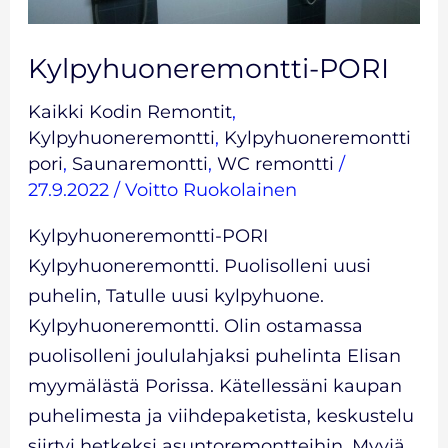
Kylpyhuoneremontti-PORI
Kaikki Kodin Remontit
,
Kylpyhuoneremontti
,
Kylpyhuoneremontti
pori
,
Saunaremontti
,
WC remontti
/
27.9.2022
/
Voitto Ruokolainen
Kylpyhuoneremontti-PORI
Kylpyhuoneremontti. Puolisolleni uusi
puhelin, Tatulle uusi kylpyhuone.
Kylpyhuoneremontti. Olin ostamassa
puolisolleni joululahjaksi puhelinta Elisan
myymälästä Porissa. Kätellessäni kaupan
puhelimesta ja viihdepaketista, keskustelu
siirtyi hetkeksi asuntoremontteihin. Myyjä