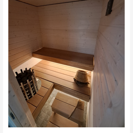
Ypäjä-
Loimaa