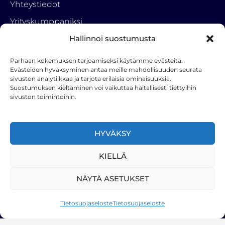
Yhteystiedot
Yrityskumppaniksi
Vinkkipalkkio
Hallinnoi suostumusta
Tietosuojaseloste
Parhaan kokemuksen tarjoamiseksi käytämme evästeitä.
Evästeiden hyväksyminen antaa meille mahdollisuuden seurata
sivuston analytiikkaa ja tarjota erilaisia ominaisuuksia.
Ota yhteyttä
Suostumuksen kieltäminen voi vaikuttaa haitallisesti tiettyihin
sivuston toimintoihin.
RemonttiParkki
050 3222 001
info(a)hstoy.fi
HYVÄKSY
F
KIELLÄ
a
c
e
NÄYTÄ ASETUKSET
b
o
Remonttiparkki 2025
Tietosuojaseloste
Tietosuojaseloste
o
Kotisivut HAIV
k