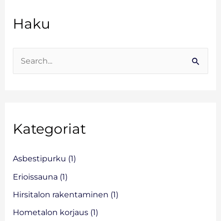
A
Haku
r
k
i
S
s
e
t
a
o
r
Kategoriat
c
h
f
Asbestipurku
(1)
o
Erioissauna
(1)
r
Hirsitalon rakentaminen
(1)
:
Hometalon korjaus
(1)