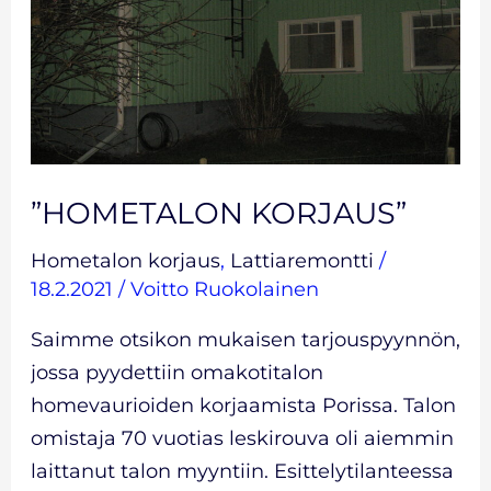
”HOMETALON KORJAUS”
Hometalon korjaus
,
Lattiaremontti
/
18.2.2021
/
Voitto Ruokolainen
Saimme otsikon mukaisen tarjouspyynnön,
jossa pyydettiin omakotitalon
homevaurioiden korjaamista Porissa. Talon
omistaja 70 vuotias leskirouva oli aiemmin
laittanut talon myyntiin. Esittelytilanteessa