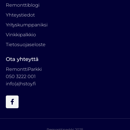
Remonttiblogi
Yhteystiedot
Yrityskumppaniksi
Vinkkipalkkio
Tietosuojaseloste
Ota yhteyttä
RemonttiParkki
050 3222 001
info(a)hstoy.fi
F
a
c
e
b
o
Remonttiparkki 2025