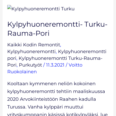
Kylpyhuoneremontti-
Turku-
Kylpyhuoneremontti- Turku-
Rauma-
Pori
Rauma-Pori
Kaikki Kodin Remontit
,
Kylpyhuoneremontti
,
Kylpyhuoneremontti
pori
,
Kylpyhuoneremontti Turku-Rauma-
Pori
,
Purkutyöt
/
11.3.2021
/
Voitto
Ruokolainen
Kooltaan kymmenen neliön kokoinen
kylpyhuoneremontti tehtiin maaliskuussa
2020 Arvokiinteistöön Raahen kadulla
Turussa. Vanha kylppäri muuttui
yrityskumppanin käsissä kotikylpyläksi, lue