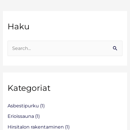
A
Haku
r
k
i
S
s
e
t
a
o
r
Kategoriat
c
h
f
Asbestipurku
(1)
o
Erioissauna
(1)
r
Hirsitalon rakentaminen
(1)