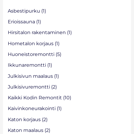
h
f
Asbestipurku
(1)
o
Erioissauna
(1)
r
Hirsitalon rakentaminen
(1)
:
Hometalon korjaus
(1)
Huoneistoremontti
(5)
Ikkunaremontti
(1)
Julkisivun maalaus
(1)
Julkisivuremontti
(2)
Kaikki Kodin Remontit
(10)
Kaivinkoneurakointi
(1)
Katon korjaus
(2)
Katon maalaus
(2)