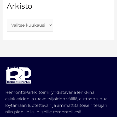
Arkisto
RemonttiParkki toimii yhdistävänä lenkkinä
asiakkaiden ja urakoitsijoiden välillä, auttaen sinua
löytämään luotettavan ja ammattitaitoisen tekijän
niin pienille kuin isoille remonteillesi!