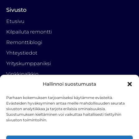
Sivusto
Etusivu
Kilpailuta remontti
Remonttiblogi
Yhteystiedot
Yrityskumppaniksi
Vinkkipalkkio
Hallinnoi suostumusta
Tietosuojaseloste
Parhaan kokemuksen tarjoamiseksi käytämme evästeitä.
Ota yhteyttä
Evästeiden hyväksyminen antaa meille mahdollisuuden seurata
sivuston analytiikkaa ja tarjota erilaisia ominaisuuksia.
RemonttiParkki
Suostumuksen kieltäminen voi vaikuttaa haitallisesti tiettyihin
050 3222 001
sivuston toimintoihin.
info(a)hstoy.fi