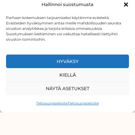
Hallinnoi suostumusta
Parhaan kokemuksen tarjoamiseksi käytämme evästeitä.
Evästeiden hyväksyminen antaa meille mahdollisuuden seurata
sivuston analytiikkaa ja tarjota erilaisia ominaisuuksia.
Suostumuksen kieltäminen voi vaikuttaa haitallisesti tiettyihin
sivuston toimintoihin.
HYVÄKSY
KIELLÄ
NÄYTÄ ASETUKSET
Tietosuojaseloste
Tietosuojaseloste