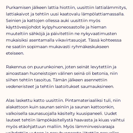
Purkamisen jälkeen lattia hiottiin, uusittiin lattialämmitys,
lattiakaivot ja tehtiin uusi kaatovalu lämpölattiamassalla.
Seinien ja kattojen ollessa auki uusittiin myös
käyttövesijohdot kylpyhuoneosastolle ja hieman
muuteltiin sähköjä ja päivitettiin ne nykyvaatimusten
mukaisiksi asentamalla vikavirtasuojat. Tässä kohteessa
ne saatiin sopimaan mukavasti ryhmäkeskukseen
eteiseen.
Rakennus on puurunkoinen, joten seinät levytettiin ja
ainoastaan huoneistojen välinen seinä oli betonia, niin
siihen tehtiin tasoitus. Tämän jälkeen asennettiin
vedeneristeet
ja tehtiin laatoitukset saumauksineen.
Alas laskettu katto uusittiin. Pintamateriaaliksi tuli, niin
alakattoon kuin saunan seiniin ja saunan kattoonkin,
valkoisella saunasuojalla käsitelty kuusipaneeli. Uudet
lauteet tehtiin lämpökäsitellystä haavasta ja kiuas vaihtui
myös etäohjattuun malliin. Myös lämminvesivaraaja
vaihdettiin uuteen ja pesuhuoneesta jätettiin pesuallas