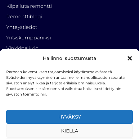
Kilpailuta remontti
Remonttiblogi
Yhteystiedot
Yrityskumppaniksi
Vinkkipalkkio
Hallinnoi suostumusta
Tietosuojaseloste
Parhaan kokemuksen tarjoamiseksi käytämme evästeitä.
Ota yhteyttä
Evästeiden hyväksyminen antaa meille mahdollisuuden seurata
sivuston analytiikkaa ja tarjota erilaisia ominaisuuksia.
RemonttiParkki
Suostumuksen kieltäminen voi vaikuttaa haitallisesti tiettyihin
050 3222 001
sivuston toimintoihin.
info(a)hstoy.fi
F
HYVÄKSY
a
c
KIELLÄ
e