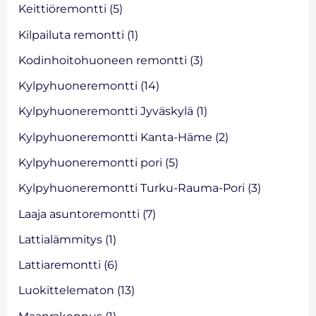
Keittiöremontti
(5)
Kilpailuta remontti
(1)
Kodinhoitohuoneen remontti
(3)
Kylpyhuoneremontti
(14)
Kylpyhuoneremontti Jyväskylä
(1)
Kylpyhuoneremontti Kanta-Häme
(2)
Kylpyhuoneremontti pori
(5)
Kylpyhuoneremontti Turku-Rauma-Pori
(3)
Laaja asuntoremontti
(7)
Lattialämmitys
(1)
Lattiaremontti
(6)
Luokittelematon
(13)
Maanrakennus
(1)