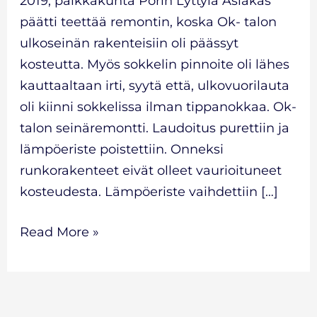
2019, paikkakunta Porin Lyttylä Asiakas
päätti teettää remontin, koska Ok- talon
ulkoseinän rakenteisiin oli päässyt
kosteutta. Myös sokkelin pinnoite oli lähes
kauttaaltaan irti, syytä että, ulkovuorilauta
oli kiinni sokkelissa ilman tippanokkaa. Ok-
talon seinäremontti. Laudoitus purettiin ja
lämpöeriste poistettiin. Onneksi
runkorakenteet eivät olleet vaurioituneet
kosteudesta. Lämpöeriste vaihdettiin […]
Read More »