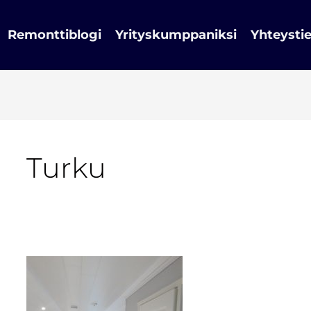
Remonttiblogi
Yrityskumppaniksi
Yhteysti
Turku
Ullakkotilan
rakentaminen-
pyydä