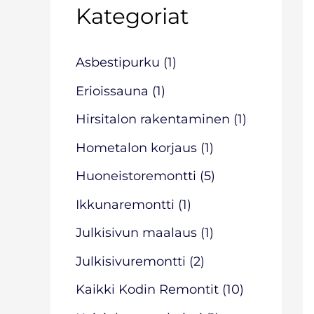
c
Kategoriat
h
f
Asbestipurku
(1)
o
Erioissauna
(1)
r
Hirsitalon rakentaminen
(1)
:
Hometalon korjaus
(1)
Huoneistoremontti
(5)
Ikkunaremontti
(1)
Julkisivun maalaus
(1)
Julkisivuremontti
(2)
Kaikki Kodin Remontit
(10)