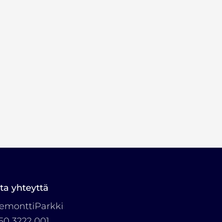
ta yhteyttä
emonttiParkki
50 3222 001