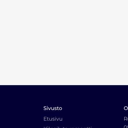
Sivusto
O
Etusivu
R
0