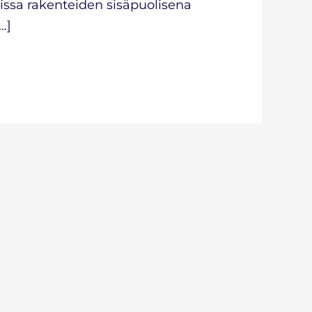
oissa rakenteiden sisäpuolisena
…]