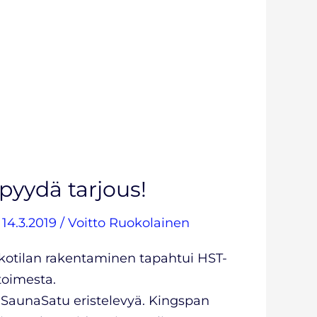
pyydä tarjous!
/
14.3.2019
/
Voitto Ruokolainen
kkotilan rakentaminen tapahtui HST-
uluvan Kekin toimesta.
n SaunaSatu eristelevyä. Kingspan