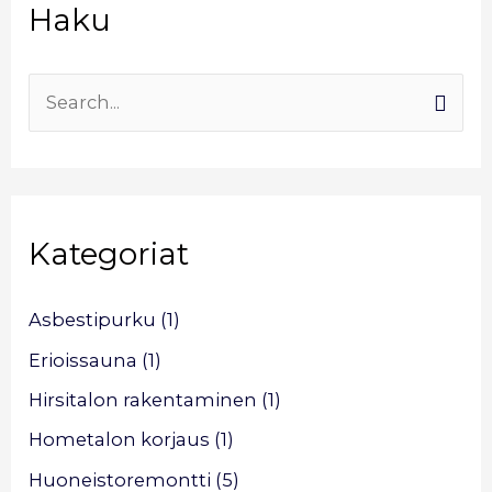
Haku
r
k
i
S
s
e
t
a
o
r
Kategoriat
c
h
f
Asbestipurku
(1)
o
Erioissauna
(1)
r
Hirsitalon rakentaminen
(1)
:
Hometalon korjaus
(1)
Huoneistoremontti
(5)