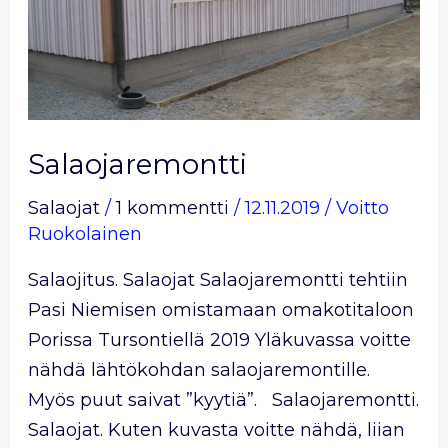
Salaojaremontti
Salaojat
/
1 kommentti
/
12.11.2019
/
Voitto
Ruokolainen
Salaojitus. Salaojat Salaojaremontti tehtiin
Pasi Niemisen omistamaan omakotitaloon
Porissa Tursontiellä 2019 Yläkuvassa voitte
nähdä lähtökohdan salaojaremontille.
Myös puut saivat ”kyytiä”. Salaojaremontti.
Salaojat. Kuten kuvasta voitte nähdä, liian