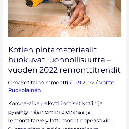
–
vuoden
2022
remonttitrendit
Kotien pintamateriaalit
huokuvat luonnollisuutta –
vuoden 2022 remonttitrendit
Omakotitalon remontti
/
11.9.2022
/
Voitto
Ruokolainen
Korona-aika pakotti ihmiset kotiin ja
pysähtymään omiin oloihinsa ja
remonttitarve yllätti monet nopeastikin.