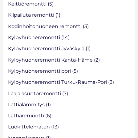
Keittiöremontti
(5)
Kilpailuta remontti
(1)
Kodinhoitohuoneen remontti
(3)
Kylpyhuoneremontti
(14)
Kylpyhuoneremontti Jyväskylä
(1)
Kylpyhuoneremontti Kanta-Häme
(2)
Kylpyhuoneremontti pori
(5)
Kylpyhuoneremontti Turku-Rauma-Pori
(3)
Laaja asuntoremontti
(7)
Lattialämmitys
(1)
Lattiaremontti
(6)
Luokittelematon
(13)
Maanrakennus
(1)