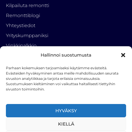
Kilpailuta remontti
Remonttiblogi
Yhteystiedot
Yrityskumppaniksi
Vinkkipalkkio
Hallinnoi suostumusta
Tietosuojaseloste
Parhaan kokemuksen tarjoamiseksi käytämme evästeitä.
Ota yhteyttä
Evästeiden hyväksyminen antaa meille mahdollisuuden seurata
sivuston analytiikkaa ja tarjota erilaisia ominaisuuksia.
RemonttiParkki
Suostumuksen kieltäminen voi vaikuttaa haitallisesti tiettyihin
050 3222 001
sivuston toimintoihin.
info(a)hstoy.fi
F
HYVÄKSY
a
c
KIELLÄ
e