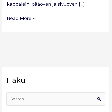
kappalein, pääoven ja sivuoven […]
Read More »
A
Haku
r
k
i
S
s
e
t