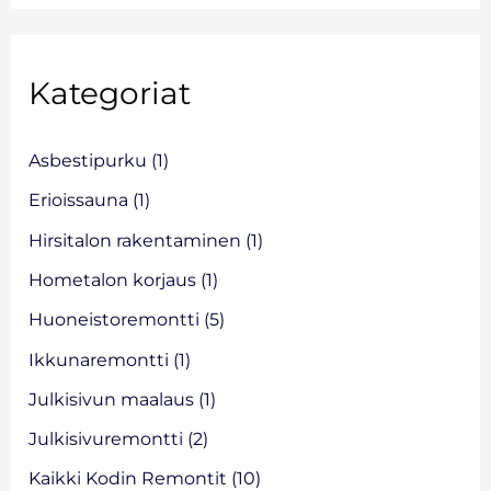
a
o
r
Kategoriat
c
h
f
Asbestipurku
(1)
o
Erioissauna
(1)
r
Hirsitalon rakentaminen
(1)
:
Hometalon korjaus
(1)
Huoneistoremontti
(5)
Ikkunaremontti
(1)
Julkisivun maalaus
(1)
Julkisivuremontti
(2)
Kaikki Kodin Remontit
(10)