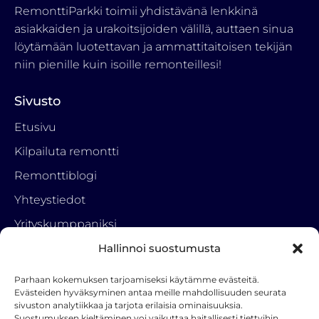
RemonttiParkki toimii yhdistävänä lenkkinä
asiakkaiden ja urakoitsijoiden välillä, auttaen sinua
löytämään luotettavan ja ammattitaitoisen tekijän
niin pienille kuin isoille remonteillesi!
Sivusto
Etusivu
Kilpailuta remontti
Remonttiblogi
Yhteystiedot
Yrityskumppaniksi
Hallinnoi suostumusta
Vinkkipalkkio
Tietosuojaseloste
Parhaan kokemuksen tarjoamiseksi käytämme evästeitä.
Evästeiden hyväksyminen antaa meille mahdollisuuden seurata
sivuston analytiikkaa ja tarjota erilaisia ominaisuuksia.
Ota yhteyttä
Suostumuksen kieltäminen voi vaikuttaa haitallisesti tiettyihin