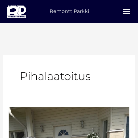
Siirry
RemonttiParkki
sisältöön
Pihalaatoitus
Pihalaatoitus