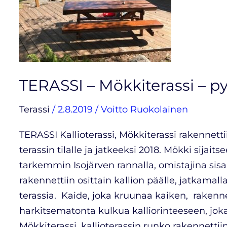
–
pyydä
tarjous!
TERASSI – Mökkiterassi – py
Terassi
/
2.8.2019
/
Voitto Ruokolainen
TERASSI Kallioterassi, Mökkiterassi rakenne
terassin tilalle ja jatkeeksi 2018. Mökki sijait
tarkemmin Isojärven rannalla, omistajina sisa
rakennettiin osittain kallion päälle, jatkamal
terassia. Kaide, joka kruunaa kaiken, rakenn
harkitsematonta kulkua kalliorinteeseen, joka 
Mökkiterassi, kallioterassin runko rakennettii