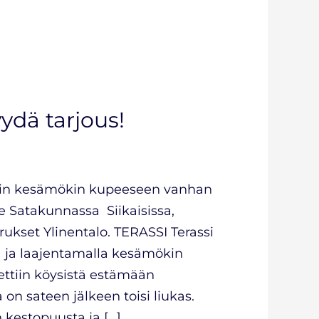
ydä tarjous!
ttiin kesämökin kupeeseen vanhan
see Satakunnassa Siikaisissa,
rukset Ylinentalo. TERASSI Terassi
la ja laajentamalla kesämökin
ettiin köysistä estämään
on sateen jälkeen toisi liukas.
n kestopuusta ja […]