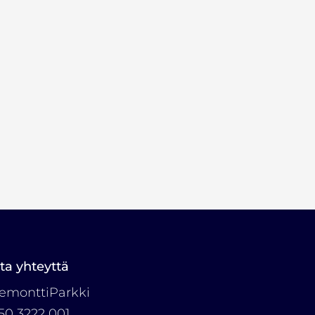
ta yhteyttä
emonttiParkki
50 3222 001