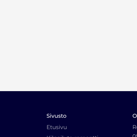
Sivusto
O
Etusivu
R
0