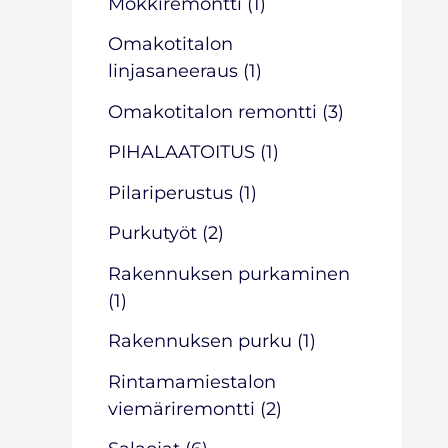
Mökkiremontti
(1)
Omakotitalon
linjasaneeraus
(1)
Omakotitalon remontti
(3)
PIHALAATOITUS
(1)
Pilariperustus
(1)
Purkutyöt
(2)
Rakennuksen purkaminen
(1)
Rakennuksen purku
(1)
Rintamamiestalon
viemäriremontti
(2)