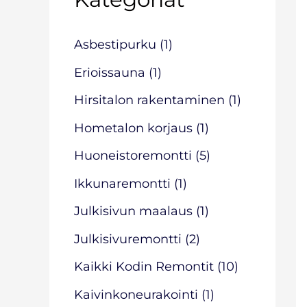
h
f
Asbestipurku
(1)
o
Erioissauna
(1)
r
Hirsitalon rakentaminen
(1)
:
Hometalon korjaus
(1)
Huoneistoremontti
(5)
Ikkunaremontti
(1)
Julkisivun maalaus
(1)
Julkisivuremontti
(2)
Kaikki Kodin Remontit
(10)
Kaivinkoneurakointi
(1)