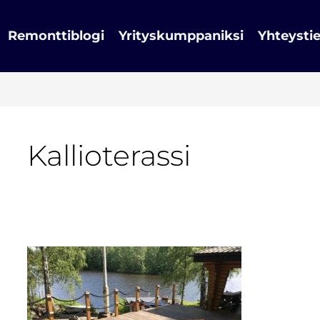
Remonttiblogi
Yrityskumppaniksi
Yhteysti
Kallioterassi
TERASSI
–
Mökkiterassi