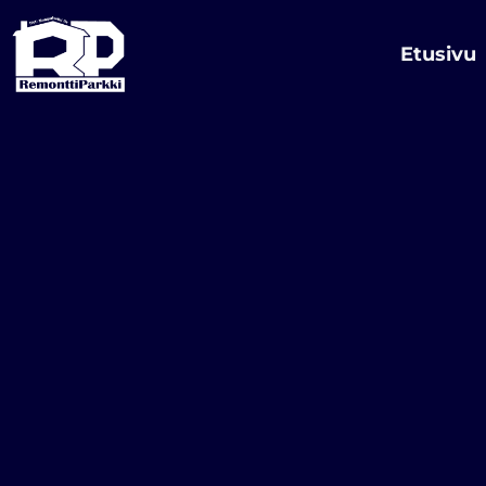
Siirry
sisältöön
Etusivu