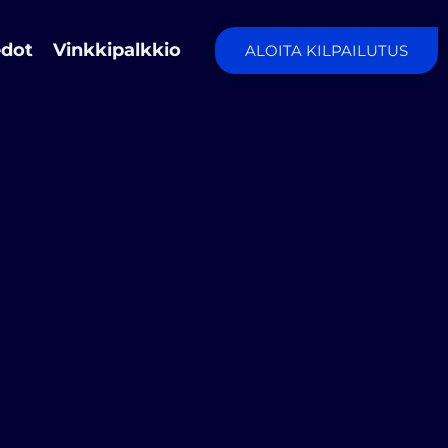
edot
Vinkkipalkkio
ALOITA KILPAILUTUS