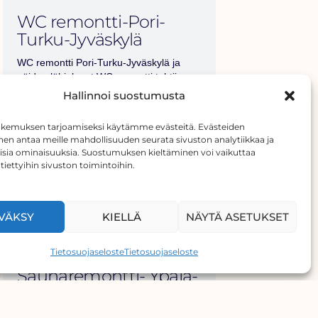
WC remontti-Pori-
Turku-Jyväskylä
WC remontti Pori-Turku-Jyväskylä ja
näiden lähialueet WC remontti tehtiin
Rintamamiestaloon
Hallinnoi suostumusta
Lue artikkeli >
kemuksen tarjoamiseksi käytämme evästeitä. Evästeiden
en antaa meille mahdollisuuden seurata sivuston analytiikkaa ja
laisia ominaisuuksia. Suostumuksen kieltäminen voi vaikuttaa
i tiettyihin sivuston toimintoihin.
VÄKSY
KIELLÄ
NÄYTÄ ASETUKSET
Tietosuojaseloste
Tietosuojaseloste
kylpyhuone ja
Saunaremontti- Ypäjä-
Loimaa
Kylpyhuone ja Saunaremontti Tämä