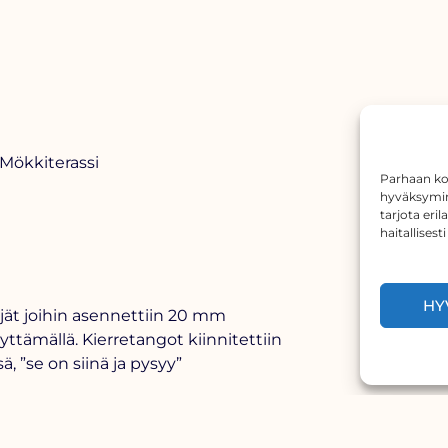
Parhaan ko
hyväksymin
tarjota eri
haitallisest
HY
ijät joihin asennettiin 20 mm
yttämällä. Kierretangot kiinnitettiin
ä, ”se on siinä ja pysyy”