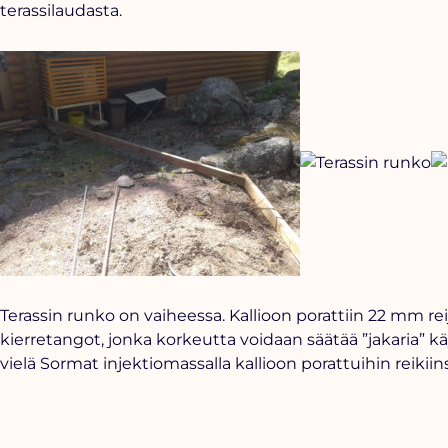
terassilaudasta.
Terassin runko on vaiheessa. Kallioon porattiin 22 mm re
kierretangot, jonka korkeutta voidaan säätää ”jakaria” kä
vielä Sormat injektiomassalla kallioon porattuihin reikiins