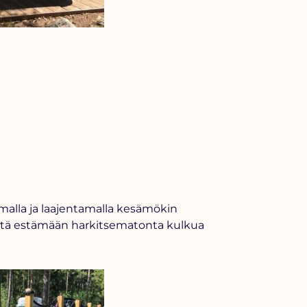
kamalla ja laajentamalla kesämökin
sistä estämään harkitsematonta kulkua