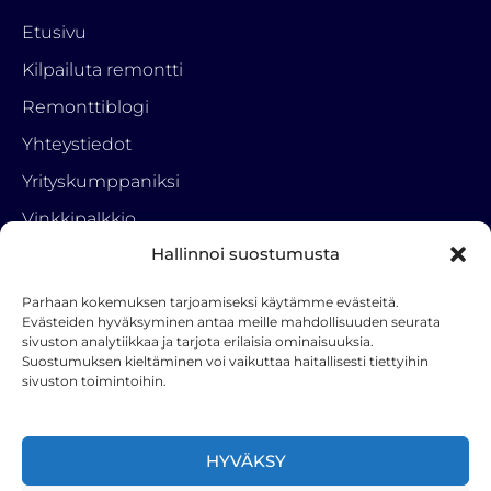
Etusivu
Kilpailuta remontti
Remonttiblogi
Yhteystiedot
Yrityskumppaniksi
Vinkkipalkkio
Hallinnoi suostumusta
Tietosuojaseloste
Parhaan kokemuksen tarjoamiseksi käytämme evästeitä.
Ota yhteyttä
Evästeiden hyväksyminen antaa meille mahdollisuuden seurata
sivuston analytiikkaa ja tarjota erilaisia ominaisuuksia.
RemonttiParkki
Suostumuksen kieltäminen voi vaikuttaa haitallisesti tiettyihin
050 3222 001
sivuston toimintoihin.
info(a)hstoy.fi
F
HYVÄKSY
a