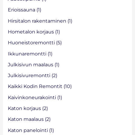
o
Erioissauna
(1)
r
Hirsitalon rakentaminen
(1)
:
Hometalon korjaus
(1)
Huoneistoremontti
(5)
Ikkunaremontti
(1)
Julkisivun maalaus
(1)
Julkisivuremontti
(2)
Kaikki Kodin Remontit
(10)
Kaivinkoneurakointi
(1)
Katon korjaus
(2)
Katon maalaus
(2)
Katon panelointi
(1)