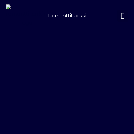
Siirry
sisältöön
RemonttiParkki