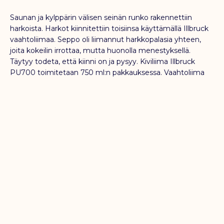
Saunan ja kylppärin välisen seinän runko rakennettiin
harkoista. Harkot kiinnitettiin toisiinsa käyttämällä Illbruck
vaahtoliimaa. Seppo oli liimannut harkkopalasia yhteen,
joita kokeilin irrottaa, mutta huonolla menestyksellä.
Täytyy todeta, että kiinni on ja pysyy. Kiviliima Illbruck
PU700 toimitetaan 750 ml:n pakkauksessa. Vaahtoliima
sopii betoni- ja luonnonkivien kiinnittämiseen. Liimalla
voidaan kiinnittää mm. muurikivien kansikivet. Kiviliima on
polyuretaanipohjainen tuote, joka levitetään suoraan
pullosta liimapistoolin tai pillin avulla. Liima kuivuu nopeasti,
ja sillä saadaan aikaan erittäin luja tartunta. Liima kestää
hyvin kosteutta ja on pakkasenkestävä.
Kylpyhuoneremontti. Kylppärin seinät ovat vesieristetty ja
laattatuet asennettu paikoilleen, joten laatoitus voi alkaa.