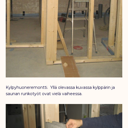
Kylpyhuoneremontti. Yllä olevassa kuvassa kylppärin ja
saunan runkotyöt ovat vielä vaiheessa.