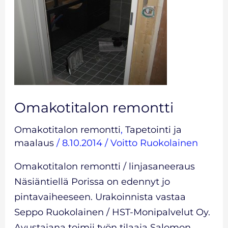
Omakotitalon remontti
Omakotitalon remontti
,
Tapetointi ja
maalaus
/
8.10.2014
/
Voitto Ruokolainen
Omakotitalon remontti / linjasaneeraus
Näsiäntiellä Porissa on edennyt jo
pintavaiheeseen. Urakoinnista vastaa
Seppo Ruokolainen / HST-Monipalvelut Oy.
Avustajana toimii työn tilaaja Salomon