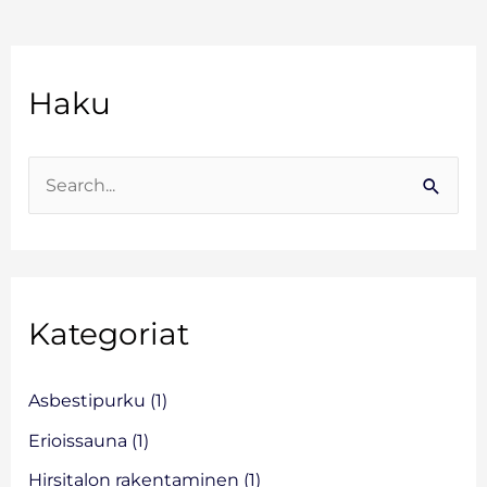
A
Haku
r
k
i
S
s
e
t
a
o
r
Kategoriat
c
h
f
Asbestipurku
(1)
o
Erioissauna
(1)
r
Hirsitalon rakentaminen
(1)