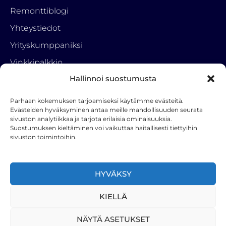
Remonttiblogi
Yhteystiedot
Yrityskumppaniksi
Vinkkipalkkio
Hallinnoi suostumusta
Tietosuojaseloste
Parhaan kokemuksen tarjoamiseksi käytämme evästeitä.
Ota yhteyttä
Evästeiden hyväksyminen antaa meille mahdollisuuden seurata
sivuston analytiikkaa ja tarjota erilaisia ominaisuuksia.
RemonttiParkki
Suostumuksen kieltäminen voi vaikuttaa haitallisesti tiettyihin
050 3222 001
sivuston toimintoihin.
info(a)hstoy.fi
F
HYVÄKSY
a
c
KIELLÄ
e
b
NÄYTÄ ASETUKSET
o