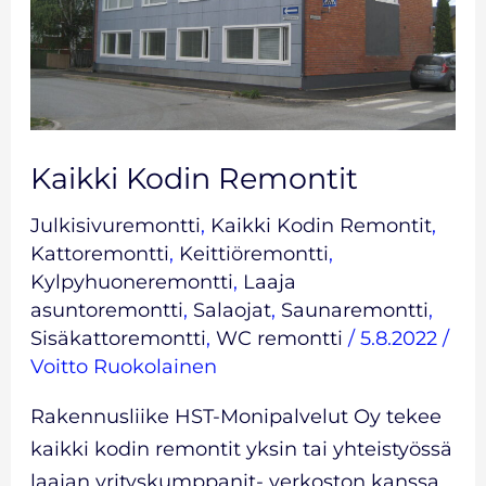
Kaikki Kodin Remontit
Julkisivuremontti
,
Kaikki Kodin Remontit
,
Kattoremontti
,
Keittiöremontti
,
Kylpyhuoneremontti
,
Laaja
asuntoremontti
,
Salaojat
,
Saunaremontti
,
Sisäkattoremontti
,
WC remontti
/
5.8.2022
/
Voitto Ruokolainen
Rakennusliike HST-Monipalvelut Oy tekee
kaikki kodin remontit yksin tai yhteistyössä
laajan yrityskumppanit- verkoston kanssa,