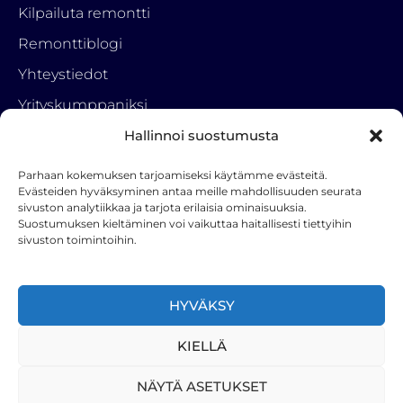
Kilpailuta remontti
Remonttiblogi
Yhteystiedot
Yrityskumppaniksi
Vinkkipalkkio
Hallinnoi suostumusta
Tietosuojaseloste
Parhaan kokemuksen tarjoamiseksi käytämme evästeitä.
Evästeiden hyväksyminen antaa meille mahdollisuuden seurata
sivuston analytiikkaa ja tarjota erilaisia ominaisuuksia.
Ota yhteyttä
Suostumuksen kieltäminen voi vaikuttaa haitallisesti tiettyihin
sivuston toimintoihin.
RemonttiParkki
050 3222 001
info(a)hstoy.fi
HYVÄKSY
F
KIELLÄ
a
c
e
NÄYTÄ ASETUKSET