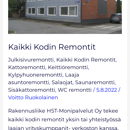
Kaikki Kodin Remontit
Julkisivuremontti
,
Kaikki Kodin Remontit
,
Kattoremontti
,
Keittiöremontti
,
Kylpyhuoneremontti
,
Laaja
asuntoremontti
,
Salaojat
,
Saunaremontti
,
Sisäkattoremontti
,
WC remontti
/
5.8.2022
/
Voitto Ruokolainen
Rakennusliike HST-Monipalvelut Oy tekee
kaikki kodin remontit yksin tai yhteistyössä
laajan yrityskumppanit- verkoston kanssa,