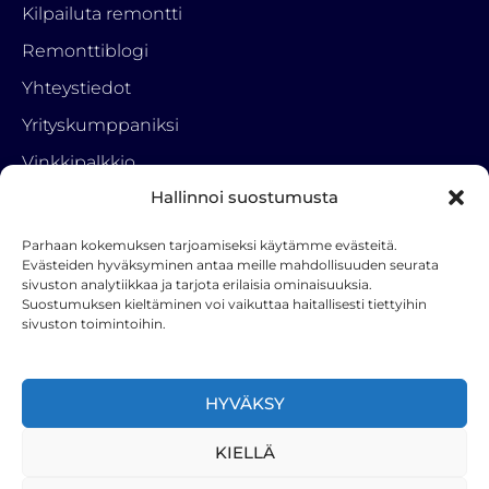
Kilpailuta remontti
Remonttiblogi
Yhteystiedot
Yrityskumppaniksi
Vinkkipalkkio
Hallinnoi suostumusta
Tietosuojaseloste
Parhaan kokemuksen tarjoamiseksi käytämme evästeitä.
Ota yhteyttä
Evästeiden hyväksyminen antaa meille mahdollisuuden seurata
sivuston analytiikkaa ja tarjota erilaisia ominaisuuksia.
RemonttiParkki
Suostumuksen kieltäminen voi vaikuttaa haitallisesti tiettyihin
050 3222 001
sivuston toimintoihin.
info(a)hstoy.fi
F
HYVÄKSY
a
c
KIELLÄ
e
b