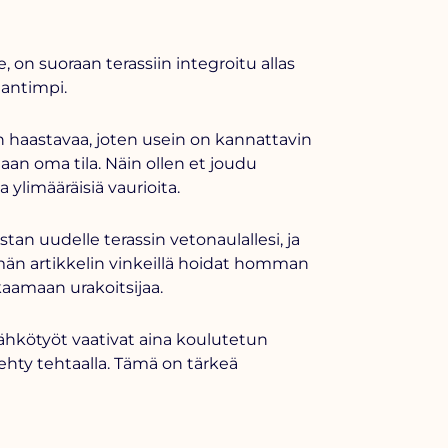
e, on suoraan terassiin integroitu allas
gantimpi.
n haastavaa, joten usein on kannattavin
aan oma tila. Näin ollen et joudu
ylimääräisiä vaurioita.
an uudelle terassin vetonaulallesi, ja
ämän artikkelin vinkeillä hoidat homman
kaamaan urakoitsijaa.
sähkötyöt vaativat aina koulutetun
ehty tehtaalla. Tämä on tärkeä