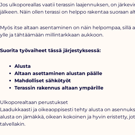
Jos
ulkoporeallas
vaatii terassin laajennuksen, on järke
jälkeen. Näin ollen terassi on helppo rakentaa suoraan al
Myös itse altaan asentaminen on näin helpompaa, sillä a
ylle ja tähtäämään millintarkkaan aukkoon.
Suorita työvaiheet tässä järjestyksessä:
Alusta
Altaan asettaminen alustan päälle
Mahdolliset sähkötyöt
Terassin rakennus altaan ympärille
Ulkoporealtaan perustukset
Laadukkaasti ja oikeaoppisesti tehty alusta on asennuks
alusta on jämäkkä, oikean kokoinen ja hyvin eristetty, j
talvellakin.