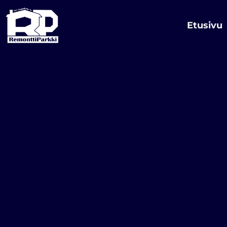
Siirry
sisältöön
Etusivu