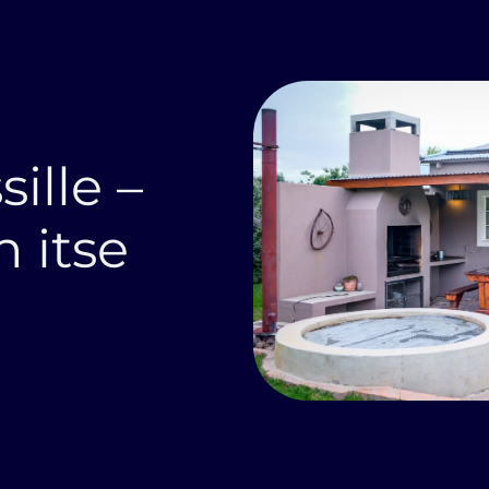
ille –
n itse