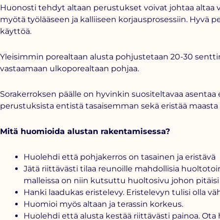
Huonosti tehdyt altaan perustukset voivat johtaa altaa vaj
myötä työlääseen ja kalliiseen korjausprosessiin. Hyvä p
käyttöä.
Yleisimmin porealtaan alusta pohjustetaan 20-30 senttim
vastaamaan ulkoporealtaan pohjaa.
Sorakerroksen päälle on hyvinkin suositeltavaa asentaa e
perustuksista entistä tasaisemman sekä eristää maasta
Mitä huomioida alustan rakentamisessa?
Huolehdi että pohjakerros on tasainen ja eristävä
Jätä riittävästi tilaa reunoille mahdollisia huolto
malleissa on niin kutsuttu huoltosivu johon pitäisi
Hanki laadukas eristelevy. Eristelevyn tulisi olla v
Huomioi myös altaan ja terassin korkeus.
Huolehdi että alusta kestää riittävästi painoa. O