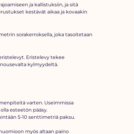
oamiseen ja kallistuksiin, ja sitä
erustukset kestävät aikaa ja kovaakin
etrin sorakerroksella, joka tasoitetaan
ristelevyt. Eristelevy tekee
 nousevalta kylmyydeltä.
toimenpiteitä varten. Useimmissa
 olla esteetön pääsy.
ähintään 5-10 senttimetriä paksu.
ta huomioon myös altaan paino