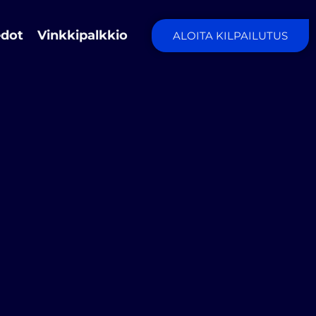
edot
Vinkkipalkkio
ALOITA KILPAILUTUS