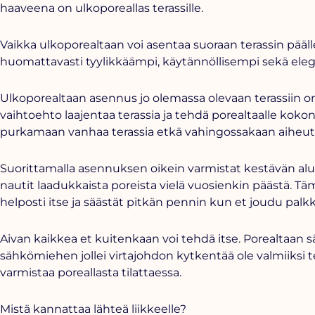
haaveena on ulkoporeallas terassille.
Vaikka ulkoporealtaan voi asentaa suoraan
terassin
pääll
huomattavasti tyylikkäämpi, käytännöllisempi sekä ele
Ulkoporealtaan asennus jo olemassa olevaan terassiin o
vaihtoehto laajentaa terassia ja tehdä porealtaalle kokon
purkamaan vanhaa terassia etkä vahingossakaan aiheuta 
Suorittamalla asennuksen oikein varmistat kestävän alust
nautit laadukkaista poreista vielä vuosienkin päästä. T
helposti itse ja säästät pitkän pennin kun et joudu palk
Aivan kaikkea et kuitenkaan voi tehdä itse. Porealtaan 
sähkömiehen jollei virtajohdon kytkentää ole valmiiksi t
varmistaa poreallasta tilattaessa.
Mistä kannattaa lähteä liikkeelle?