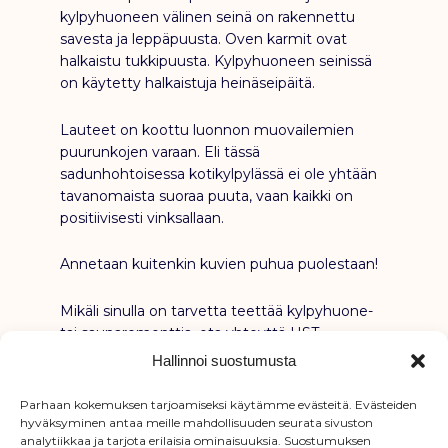
kylpyhuoneen välinen seinä on rakennettu
savesta ja leppäpuusta. Oven karmit ovat
halkaistu tukkipuusta. Kylpyhuoneen seinissä
on käytetty halkaistuja heinäseipäitä.
Lauteet on koottu luonnon muovailemien
puurunkojen varaan. Eli tässä
sadunhohtoisessa kotikylpylässä ei ole yhtään
tavanomaista suoraa puuta, vaan kaikki on
positiivisesti vinksallaan.
Annetaan kuitenkin kuvien puhua puolestaan!
Mikäli sinulla on tarvetta teettää kylpyhuone-
tai saunaremonttia, ota yhteyttä HST-
Monipalvelut Oy / Voitto Ruokolainen puh. 050
Hallinnoi suostumusta
3222 001 tai jätä tarjouspyyntö kotisivullamme
www.remonttiparkki.fi
Parhaan kokemuksen tarjoamiseksi käytämme evästeitä. Evästeiden
hyväksyminen antaa meille mahdollisuuden seurata sivuston
analytiikkaa ja tarjota erilaisia ominaisuuksia. Suostumuksen
Kuvat: Vida Design Oy. Teksti: Voitto