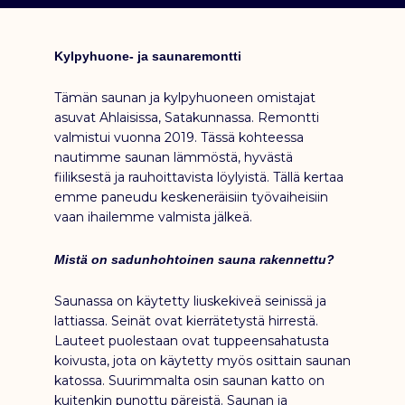
Kylpyhuone- ja saunaremontti
Tämän saunan ja kylpyhuoneen omistajat
asuvat Ahlaisissa, Satakunnassa. Remontti
valmistui vuonna 2019. Tässä kohteessa
nautimme saunan lämmöstä, hyvästä
fiiliksestä ja rauhoittavista löylyistä. Tällä kertaa
emme paneudu keskeneräisiin työvaiheisiin
vaan ihailemme valmista jälkeä.
Mistä on sadunhohtoinen sauna rakennettu?
Saunassa on käytetty liuskekiveä seinissä ja
lattiassa. Seinät ovat kierrätetystä hirrestä.
Lauteet puolestaan ovat tuppeensahatusta
koivusta, jota on käytetty myös osittain saunan
katossa. Suurimmalta osin saunan katto on
kuitenkin punottu päreistä. Saunan ja