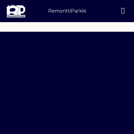
Siirry
RemonttiParkki
sisältöön