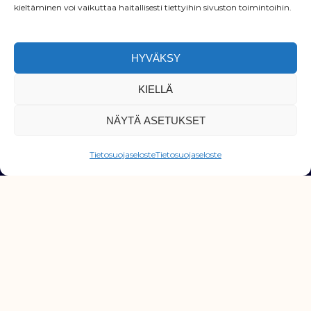
kieltäminen voi vaikuttaa haitallisesti tiettyihin sivuston toimintoihin.
Ruokolainen
HYVÄKSY
Prev
Nex
EDELLINEN
SEURAAVA
KIELLÄ
NÄYTÄ ASETUKSET
Tietosuojaseloste
Tietosuojaseloste
RemonttiParkki toimii yhdistävänä lenkkinä asiakkaiden
ja urakoitsijoiden välillä, auttaen sinua löytämään
luotettavan ja ammattitaitoisen tekijän niin pienille kuin
isoille remonteillesi!