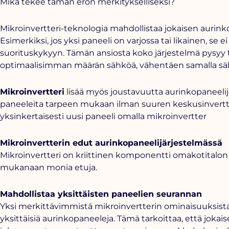
Mikä tekee tämän eron merkitykselliseksi?
Mikroinvertteri-teknologia mahdollistaa jokaisen aurink
Esimerkiksi, jos yksi paneeli on varjossa tai likainen, se
suorituskykyyn. Tämän ansiosta koko järjestelmä pysyy 
optimaalisimman määrän sähköä, vähentäen samalla sä
Mikroinvertteri
lisää myös joustavuutta aurinkopaneelijä
paneeleita tarpeen mukaan ilman suuren keskusinvertter
yksinkertaisesti uusi paneeli omalla mikroinvertter
Mikroinvertterin edut aurinkopaneelijärjestelmässä
Mikroinvertteri on kriittinen komponentti omakotitalon 
mukanaan monia etuja.
Mahdollistaa yksittäisten paneelien seurannan
Yksi merkittävimmistä mikroinvertterin ominaisuuksista 
yksittäisiä aurinkopaneeleja. Tämä tarkoittaa, että jokais