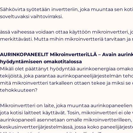
Sähkövirta syötetään invertteriin, joka muuntaa sen kot
soveltuvaksi vaihtovirraksi.
ässä vaiheessa voidaan ottaa käyttöön mikroinvertteri,
merkittävästi. Mutta mihin mikroinvertteriä tarvitaan ja
AURINKOPANEELIT MikroinvertteriLLÄ – Avain auri
hyödyntämiseen omakotitalossa
Mikäli olet päättänyt hyödyntää aurinkoenergiaa omakoti
tekijöistä, joka parantaa
aurinkopaneelijärjestelmän teh
mitä mikroinvertteri tarkalleen ottaen tekee ja miksi s
tehokkuuteen?
Mikroinvertteri on laite, joka muuntaa aurinkopaneelien 
jota kotisi laitteet käyttävät. Tosin, mikroinvertteri ei ol
aurinkopaneeli asennetaan omalle mikroinvertterilleen, 
keskusinvertterijärjestelmässä, jossa koko paneelijärjes