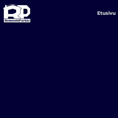
Siirry
sisältöön
Etusivu