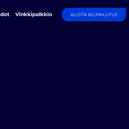
edot
Vinkkipalkkio
ALOITA KILPAILUTUS