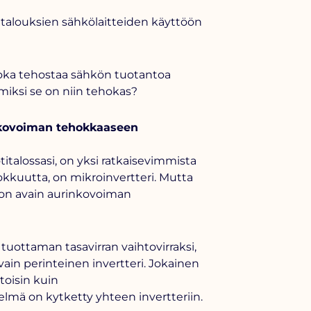
italouksien sähkölaitteiden käyttöön
 joka tehostaa sähkön tuotantoa
 miksi se on niin tehokas?
nkovoiman tehokkaaseen
talossasi, on yksi ratkaisevimmista
okkuutta
, on mikroinvertteri. Mutta
e on avain aurinkovoiman
tuottaman tasavirran vaihtovirraksi,
e vain perinteinen invertteri. Jokainen
toisin kuin
telmä on kytketty yhteen invertteriin.