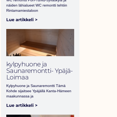
WC remontti Pori-Turku-Jyväskylä ja
näiden lähialueet WC remontti tehtiin
Rintamamiestaloon
Lue artikkeli >
kylpyhuone ja
Saunaremontti- Ypäjä-
Loimaa
Kylpyhuone ja Saunaremontti Tämä
Kohde sijaitsee Ypäjällä Kanta-Hämeen
maakunnassa ja
Lue artikkeli >