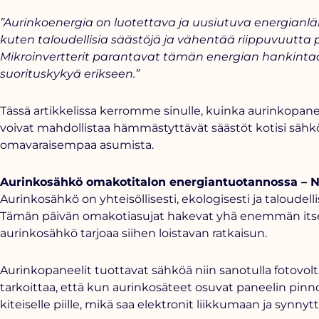
”Aurinkoenergia on luotettava ja uusiutuva energianlä
kuten taloudellisia säästöjä ja vähentää riippuvuutta p
Mikroinvertterit parantavat tämän energian hankinta
suorituskykyä erikseen.”
Tässä artikkelissa kerromme sinulle, kuinka aurinkopane
voivat mahdollistaa hämmästyttävät säästöt kotisi sähkö
omavaraisempaa asumista.
Aurinkosähkö omakotitalon energiantuotannossa – Nä
Aurinkosähkö on yhteisöllisesti, ekologisesti ja taloudelli
Tämän päivän omakotiasujat hakevat yhä enemmän itse
aurinkosähkö tarjoaa siihen loistavan ratkaisun.
Aurinkopaneelit tuottavat sähköä niin sanotulla fotovolt
tarkoittaa, että kun aurinkosäteet osuvat paneelin pinno
kiteiselle piille, mikä saa elektronit liikkumaan ja synny