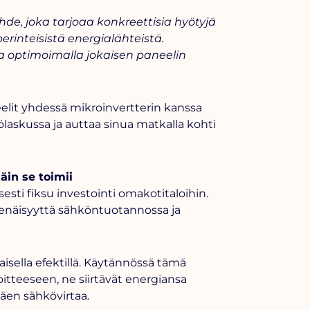
hde, joka tarjoaa konkreettisia
hyötyjä
erinteisistä energialähteistä.
a optimoimalla jokaisen paneelin
elit yhdessä mikroinvertterin kanssa
laskussa ja auttaa sinua matkalla kohti
in se toimii
sesti fiksu investointi omakotitaloihin.
näisyyttä sähköntuotannossa ja
aisella efektillä. Käytännössä tämä
itteeseen, ne siirtävät energiansa
ttäen sähkövirtaa.