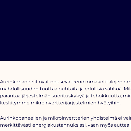
Aurinkopaneelit ovat nouseva trendi omakotitalojen omis
mahdollisuuden tuottaa puhtaita ja edullisia sähköä.
Mik
parantaa järjestelmän suorituskykyä ja tehokkuutta, min
keskitymme mikroinvertterijärjestelmien hyötyihin.
Aurinkopaneelien ja mikroinvertterien yhdistelmä ei vain
merkittävästi energiakustannuksiasi, vaan myös auttaa p