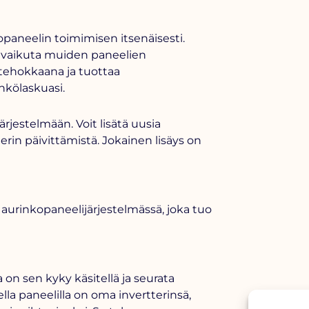
opaneelin toimimisen itsenäisesti.
 ei vaikuta muiden paneelien
tehokkaana ja tuottaa
hkölaskuasi.
rjestelmään. Voit lisätä uusia
in päivittämistä. Jokainen lisäys on
aurinkopaneelijärjestelmässä, joka tuo
on sen kyky käsitellä ja seurata
ella paneelilla on oma invertterinsä,