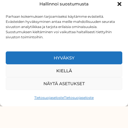
Hallinnoi suostumusta
vedeneristenauha. Nauha nostettiin seinälle
kaivolaippa.
noin 5 cm. Samoin asennettiin
Lattia vedeneristettiin Weberin
Parhaan kokemuksen tarjoamiseksi käytämme evästeitä.
Evästeiden hyväksyminen antaa meille mahdollisuuden seurata
vedeneristysmassalla. Sitä ennen lattia
sivuston analytiikkaa ja tarjota erilaisia ominaisuuksia.
imuroitiin puhtaaksi
a siveltiin
Suostumuksen kieltäminen voi vaikuttaa haitallisesti tiettyihin
tartuntapohjuste. On äärimmäisen
sivuston toimintoihin.
tärkeää, että tarvikkeet ovat samaa
tuoteperhettä.
HYVÄKSY
KIELLÄ
NÄYTÄ ASETUKSET
Tietosuojaseloste
Tietosuojaseloste