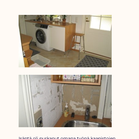
Isäntä oli purkanut omana työnä kaapistojen