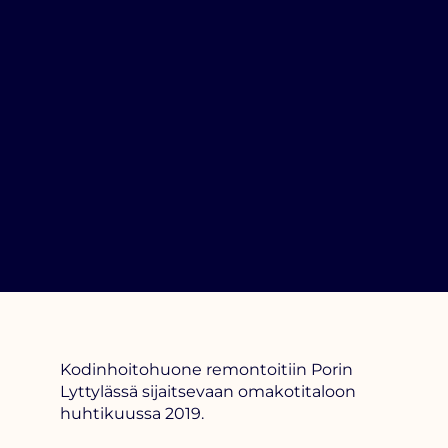
Kodinhoitohuone remontoitiin Porin
Lyttylässä sijaitsevaan omakotitaloon
huhtikuussa 2019.