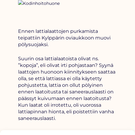
Ennen lattialaattojen purkamista
teipattiin Kylppärin oviaukkoon muovi
pölysuojaksi.
Suurin osa lattialaatoista olivat ns.
”kopoja”, eli olivat irti pohjastaan? Syynä
laattojen huonoon
kiinnitykseen saattaa
olla, se että lattiassa ei olla käytetty
pohjustetta, lattia on ollut pölyinen
ennen laatoitusta tai s
aneerauslaasti on
päässyt kuivumaan ennen laatoitusta?
Kun laatat oli irrotettu, oli vuorossa
lattiapinnan
hionta, eli poistettiin vanha
saneerauslaasti.
Lattian ja seinän rajaa asennettiin