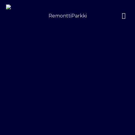
Siirry
sisältöön
RemonttiParkki