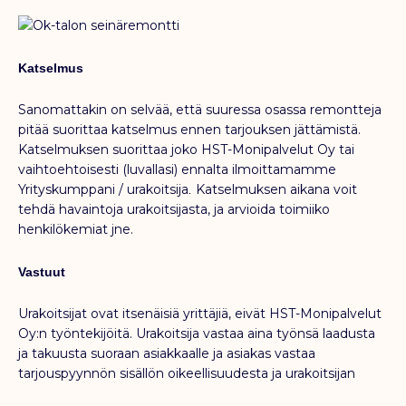
Katselmus
Sanomattakin on selvää, että suuressa osassa remontteja
pitää suorittaa katselmus ennen tarjouksen jättämistä.
Katselmuksen suorittaa joko HST-Monipalvelut Oy tai
vaihtoehtoisesti (luvallasi) ennalta ilmoittamamme
Yrityskumppani / urakoitsija
Katselmuksen aikana voit
.
tehdä havaintoja urakoitsijasta, ja arvioida toimiiko
henkilökemiat jne.
Vastuut
Urakoitsijat ovat itsenäisiä yrittäjiä, eivät HST-Monipalvelut
Oy:n työntekijöitä. Urakoitsija vastaa aina työnsä laadusta
ja takuusta suoraan asiakkaalle ja asiakas vastaa
tarjouspyynnön sisällön oikeellisuudesta ja urakoitsijan
valinnasta.