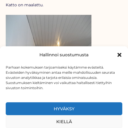
Katto on maalattu.
Hallinnoi suostumusta
Parhaan kokemuksen tarjoamiseksi käytämme evästeitä.
Evästeiden hyväksyminen antaa meille mahdollisuuden seurata
sivuston analytiikkaa ja tarjota erilaisia ominaisuuksia.
Suostumuksen kieltäminen voi vaikuttaa haitallisesti tiettyihin
sivuston toimintoihin.
HYVÄKSY
Katon viimeistely! Katto on saanut kauttaaltaan
maalipinnan. Eli yksikerros pohjamaalia ja sen jälkeen
KIELLÄ
parikertaa vesiohenteisella maalilla ja vielä lopuksi