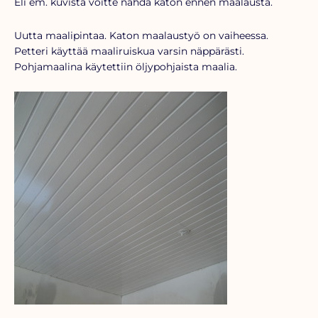
Eli em. kuvista voitte nähdä katon ennen maalausta.
Uutta maalipintaa. Katon maalaustyö on vaiheessa.
Petteri käyttää maaliruiskua varsin näppärästi.
Pohjamaalina käytettiin öljypohjaista maalia.