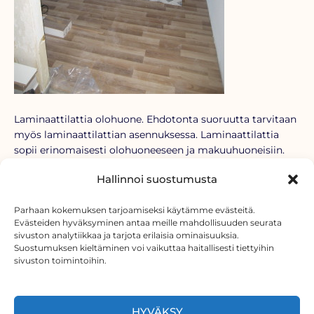
Laminaattilattia olohuone. Ehdotonta suoruutta tarvitaan
myös laminaattilattian asennuksessa. Laminaattilattia
sopii erinomaisesti olohuoneeseen ja makuuhuoneisiin.
Ennen lattian laminointia, alle asennettiin
Hallinnoi suostumusta
höyrysulkumuovi. Laminaattilattioiden asennus tapahtui
tilaajan toimesta.
Parhaan kokemuksen tarjoamiseksi käytämme evästeitä.
Evästeiden hyväksyminen antaa meille mahdollisuuden seurata
sivuston analytiikkaa ja tarjota erilaisia ominaisuuksia.
Suostumuksen kieltäminen voi vaikuttaa haitallisesti tiettyihin
sivuston toimintoihin.
HYVÄKSY