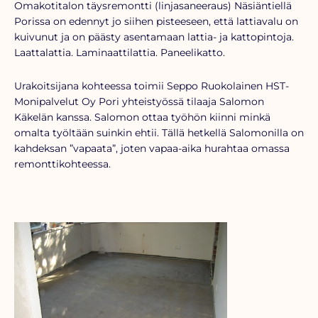
Omakotitalon täysremontti (linjasaneeraus) Näsiäntiellä
Porissa on edennyt jo siihen pisteeseen, että lattiavalu on
kuivunut ja on päästy asentamaan lattia- ja kattopintoja.
Laattalattia. Laminaattilattia. Paneelikatto.
Urakoitsijana kohteessa toimii Seppo Ruokolainen HST-
Monipalvelut Oy Pori yhteistyössä tilaaja Salomon
Käkelän kanssa. Salomon ottaa työhön kiinni minkä
omalta työltään suinkin ehtii. Tällä hetkellä Salomonilla on
kahdeksan ”vapaata”, joten vapaa-aika hurahtaa omassa
remonttikohteessa.