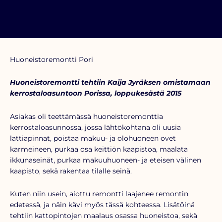
Huoneistoremontti Pori
Huoneistoremontti tehtiin Kaija Jyräksen omistamaan
kerrostaloasuntoon Porissa,
loppukesästä 2015
Asiakas oli teettämässä huoneistoremonttia
kerrostaloasunnossa, jossa lähtökohtana oli uusia
lattiapinnat, poistaa makuu- ja olohuoneen ovet
karmeineen, purkaa osa keittiön kaapistoa, maalata
ikkunaseinät, purkaa makuuhuoneen- ja eteisen välinen
kaapisto, sekä rakentaa tilalle seinä.
Kuten niin usein, aiottu remontti laajenee remontin
edetessä, ja näin kävi myös tässä kohteessa. Lisätöinä
tehtiin kattopintojen maalaus osassa huoneistoa, sekä