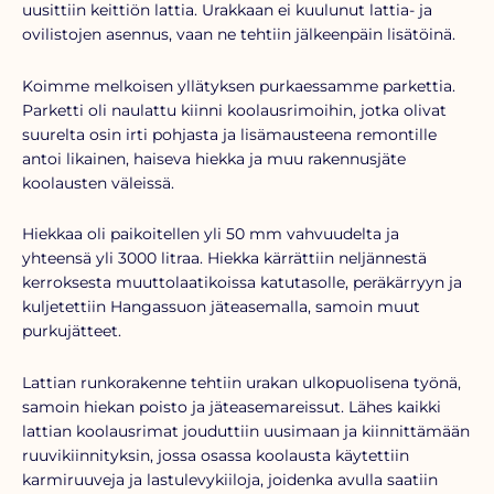
uusittiin keittiön lattia. Urakkaan ei kuulunut lattia- ja
ovilistojen asennus, vaan ne tehtiin jälkeenpäin lisätöinä.
Koimme melkoisen yllätyksen purkaessamme parkettia.
Parketti oli naulattu kiinni koolausrimoihin, jotka olivat
suurelta osin irti pohjasta ja lisämausteena remontille
antoi likainen, haiseva hiekka ja muu rakennusjäte
koolausten väleissä.
Hiekkaa oli paikoitellen yli 50 mm vahvuudelta ja
yhteensä yli 3000 litraa. Hiekka kärrättiin neljännestä
kerroksesta muuttolaatikoissa katutasolle, peräkärryyn ja
kuljetettiin Hangassuon jäteasemalla, samoin muut
purkujätteet.
Lattian runkorakenne tehtiin urakan ulkopuolisena työnä,
samoin hiekan poisto ja jäteasemareissut. Lähes kaikki
lattian koolausrimat jouduttiin uusimaan ja kiinnittämään
ruuvikiinnityksin, jossa osassa koolausta käytettiin
karmiruuveja ja lastulevykiiloja, joidenka avulla saatiin