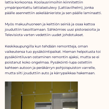
lattia korkoonsa. Koolausrimoihin kiinnitettiin
ympäripontattu lattialastulevy (Lattiavilhelm), jonka
päälle asennettiin askeläänieriste ja sen päälle laminaatti.
Myös makuuhuoneen ja keittiön seiniä ja osaa kattoa
jouduttiin tasoittamaan. Sähkömies uusi pistorasioita ja
Televisiota varten vedettiin uudet johdotukset.
Keskikaupungilla kun tehdään remontteja, oman
vaikeutensa tuo pysäköintipaikat. Hieman helpotusta toi
pysäköintiluvan ostaminen remontin ajaksi, mutta se ei
poistanut koko ongelmaa. Pysäköinti-lupa ostettiin
kahteen autoon ja peräkärryn pohjoispuiston varrelle,
mutta silti jouduttiin auto ja kärrypaikkaa hakemaan.