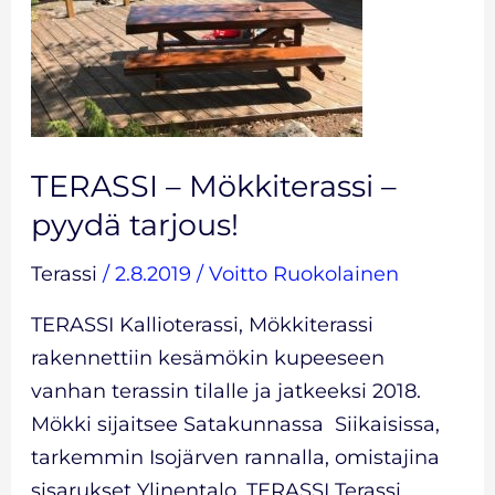
–
pyydä
tarjous!
TERASSI – Mökkiterassi –
pyydä tarjous!
Terassi
/
2.8.2019
/
Voitto Ruokolainen
TERASSI Kallioterassi, Mökkiterassi
rakennettiin kesämökin kupeeseen
vanhan terassin tilalle ja jatkeeksi 2018.
Mökki sijaitsee Satakunnassa Siikaisissa,
tarkemmin Isojärven rannalla, omistajina
sisarukset Ylinentalo. TERASSI Terassi