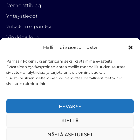
Remonttiblogi
Yhteystiedot
Yrityskumppaniksi
Vinkkipalkkio
Hallinnoi suostumusta
Tietosuojaseloste
Parhaan kokemuksen tarjoamiseksi käytämme evästeitä.
Ota yhteyttä
Evästeiden hyväksyminen antaa meille mahdollisuuden seurata
sivuston analytiikkaa ja tarjota erilaisia ominaisuuksia.
RemonttiParkki
Suostumuksen kieltäminen voi vaikuttaa haitallisesti tiettyihin
050 3222 001
sivuston toimintoihin.
info(a)hstoy.fi
F
HYVÄKSY
a
c
KIELLÄ
e
b
NÄYTÄ ASETUKSET
o
Remonttiparkki 2025