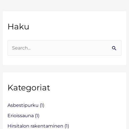
A
Haku
r
k
i
S
s
e
t
a
o
r
Kategoriat
c
h
f
Asbestipurku
(1)
o
Erioissauna
(1)
r
Hirsitalon rakentaminen
(1)